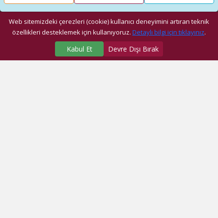
Web sitemizdeki çerezleri (cookie) kullanıcı deneyimini artıran teknik
özellikleri desteklemek için kullanıyoruz.
Detaylı bilgi için tıklayınız
.
Kabul Et
Devre Dışı Bırak
SAĞLIK MERKEZLERİMİZ
Üniversite Hastanesi
Dragos Hastanesi
Ağız ve Diş Sağlığı Araştırma ve Uygulama Merkezi
Fatih Ek Hizmet Binası
Eyüp Ek Hizmet Binası
Dragos Diş
Eyüp Diş