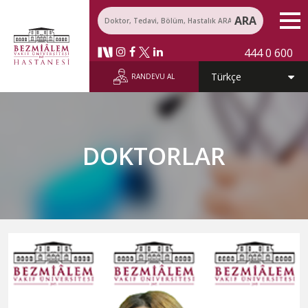
ARA
444 0 600
RANDEVU AL
DOKTORLAR