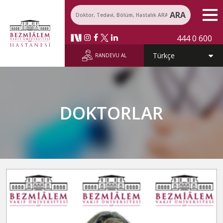
ARA
444 0 600
RANDEVU AL
DOKTORLAR