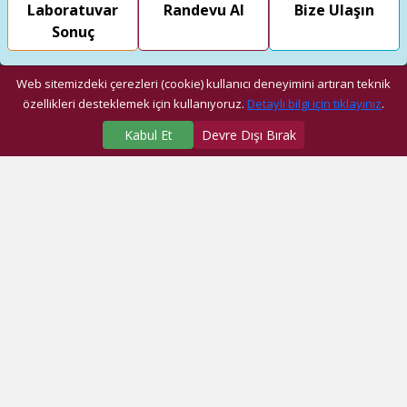
Laboratuvar
Randevu Al
Bize Ulaşın
Sonuç
Web sitemizdeki çerezleri (cookie) kullanıcı deneyimini artıran teknik
özellikleri desteklemek için kullanıyoruz.
Detaylı bilgi için tıklayınız
.
Kabul Et
Devre Dışı Bırak
SAĞLIK MERKEZLERİMİZ
Üniversite Hastanesi
Dragos Hastanesi
Ağız ve Diş Sağlığı Araştırma ve Uygulama Merkezi
Fatih Ek Hizmet Binası
Eyüp Ek Hizmet Binası
Dragos Diş