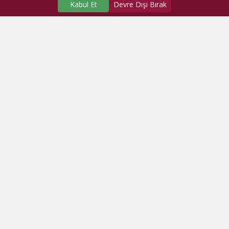
Kabul Et
Devre Dışı Bırak
SAĞLIK MERKEZLERİMİZ
Üniversite Hastanesi
Dragos Hastanesi
Ağız ve Diş Sağlığı Araştırma ve Uygulama Merkezi
Fatih Ek Hizmet Binası
Eyüp Ek Hizmet Binası
Dragos Diş
Eyüp Diş
Fatih Diş
KURUMSAL