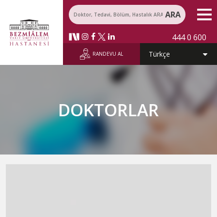
ARA
444 0 600
RANDEVU AL
DOKTORLAR