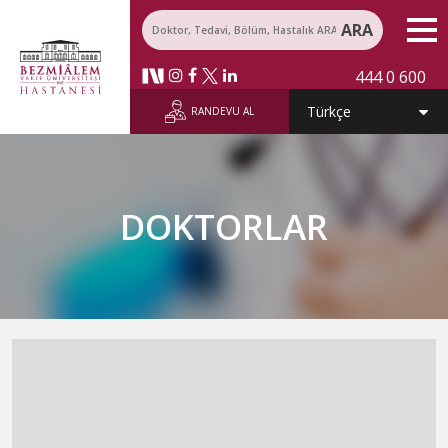
ARA
444 0 600
RANDEVU AL
DOKTORLAR