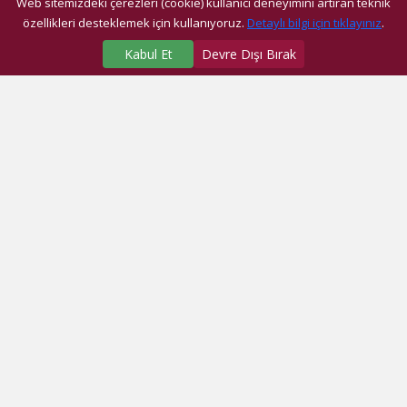
Web sitemizdeki çerezleri (cookie) kullanıcı deneyimini artıran teknik
özellikleri desteklemek için kullanıyoruz.
Detaylı bilgi için tıklayınız
.
Kabul Et
Devre Dışı Bırak
SAĞLIK MERKEZLERİMİZ
Üniversite Hastanesi
Dragos Hastanesi
Ağız ve Diş Sağlığı Araştırma ve Uygulama Merkezi
Fatih Ek Hizmet Binası
Eyüp Ek Hizmet Binası
Dragos Diş
Eyüp Diş
Fatih Diş