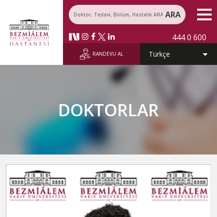
ARA
444 0 600
RANDEVU AL
DOKTORLAR