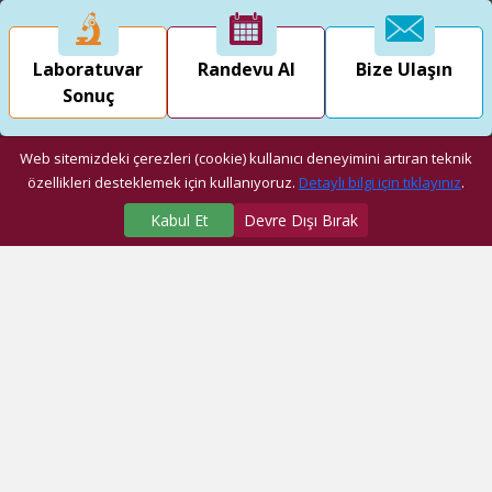
Laboratuvar
Randevu Al
Bize Ulaşın
Sonuç
Web sitemizdeki çerezleri (cookie) kullanıcı deneyimini artıran teknik
özellikleri desteklemek için kullanıyoruz.
Detaylı bilgi için tıklayınız
.
Kabul Et
Devre Dışı Bırak
SAĞLIK MERKEZLERİMİZ
Üniversite Hastanesi
Dragos Hastanesi
Ağız ve Diş Sağlığı Araştırma ve Uygulama Merkezi
Fatih Ek Hizmet Binası