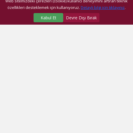
Web sitemizdeki çerezleri (cookie) kullanıcı deneyimini artıran teknik
özellikleri desteklemek için kullanıyoruz.
Detaylı bilgi için tıklayınız
.
Kabul Et
Devre Dışı Bırak
SAĞLIK MERKEZLERİMİZ
Üniversite Hastanesi
Dragos Hastanesi
Ağız ve Diş Sağlığı Araştırma ve Uygulama Merkezi
Fatih Ek Hizmet Binası
Eyüp Ek Hizmet Binası
Dragos Diş
Eyüp Diş
Fatih Diş