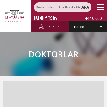
ARA
444 0 600
RANDEVU AL
DOKTORLAR