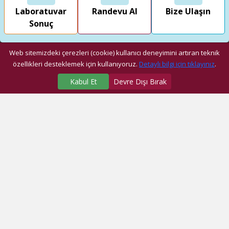
Laboratuvar
Randevu Al
Bize Ulaşın
Sonuç
Web sitemizdeki çerezleri (cookie) kullanıcı deneyimini artıran teknik
özellikleri desteklemek için kullanıyoruz.
Detaylı bilgi için tıklayınız
.
Kabul Et
Devre Dışı Bırak
SAĞLIK MERKEZLERİMİZ
Üniversite Hastanesi
Dragos Hastanesi
Ağız ve Diş Sağlığı Araştırma ve Uygulama Merkezi
Fatih Ek Hizmet Binası
Eyüp Ek Hizmet Binası