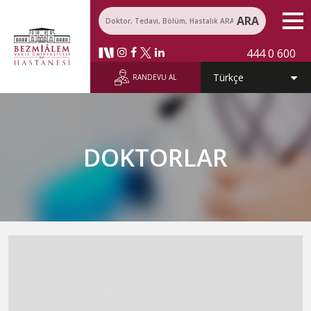
ARA
444 0 600
RANDEVU AL
DOKTORLAR