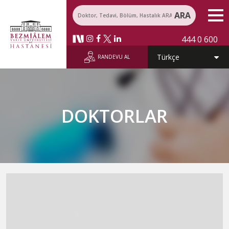
ARA
444 0 600
RANDEVU AL
DOKTORLAR