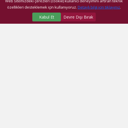
Web sitemizdeki çerezleri (cookie) kullanıcı deneyimini artıran teknik
özellikleri desteklemek için kullanıyoruz.
Detaylı bilgi için tıklayınız
.
Kabul Et
Devre Dışı Bırak
SAĞLIK MERKEZLERİMİZ
Üniversite Hastanesi
Dragos Hastanesi
Ağız ve Diş Sağlığı Araştırma ve Uygulama Merkezi
Fatih Ek Hizmet Binası
Eyüp Ek Hizmet Binası
Dragos Diş
Eyüp Diş
Fatih Diş