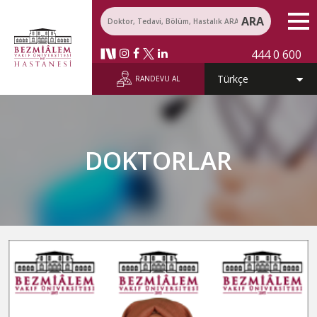
ARA
444 0 600
RANDEVU AL
DOKTORLAR