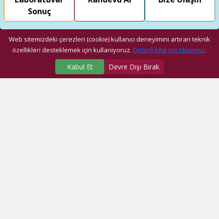
Sonuç
Web sitemizdeki çerezleri (cookie) kullanıcı deneyimini artıran teknik
özellikleri desteklemek için kullanıyoruz.
Detaylı bilgi için tıklayınız
.
Kabul Et
Devre Dışı Bırak
SAĞLIK MERKEZLERİMİZ
Üniversite Hastanesi
Dragos Hastanesi
Ağız ve Diş Sağlığı Araştırma ve Uygulama Merkezi
Fatih Ek Hizmet Binası
Eyüp Ek Hizmet Binası
Dragos Diş