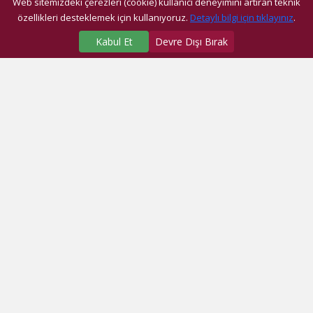
Web sitemizdeki çerezleri (cookie) kullanıcı deneyimini artıran teknik
özellikleri desteklemek için kullanıyoruz.
Detaylı bilgi için tıklayınız
.
Kabul Et
Devre Dışı Bırak
SAĞLIK MERKEZLERİMİZ
Üniversite Hastanesi
Dragos Hastanesi
Ağız ve Diş Sağlığı Araştırma ve Uygulama Merkezi
Fatih Ek Hizmet Binası
Eyüp Ek Hizmet Binası
Dragos Diş
Eyüp Diş
Fatih Diş