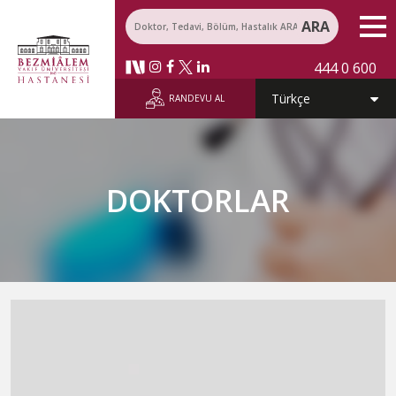
ARA
444 0 600
RANDEVU AL
DOKTORLAR