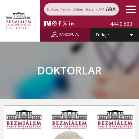
ARA
444 0 600
RANDEVU AL
DOKTORLAR