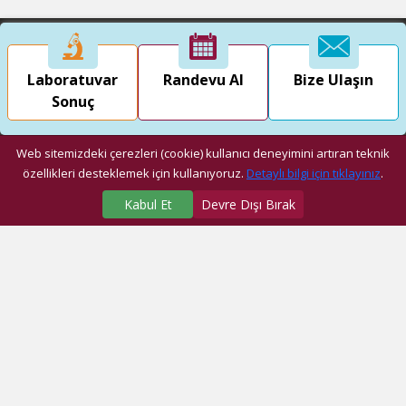
Laboratuvar
Randevu Al
Bize Ulaşın
Sonuç
Web sitemizdeki çerezleri (cookie) kullanıcı deneyimini artıran teknik
özellikleri desteklemek için kullanıyoruz.
Detaylı bilgi için tıklayınız
.
Kabul Et
Devre Dışı Bırak
SAĞLIK MERKEZLERİMİZ
Üniversite Hastanesi
Dragos Hastanesi
Ağız ve Diş Sağlığı Araştırma ve Uygulama Merkezi