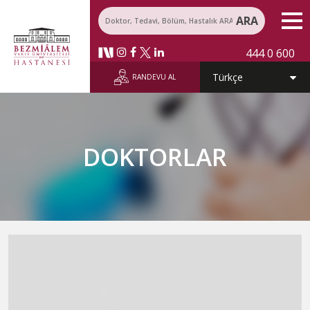
ARA
444 0 600
RANDEVU AL
DOKTORLAR