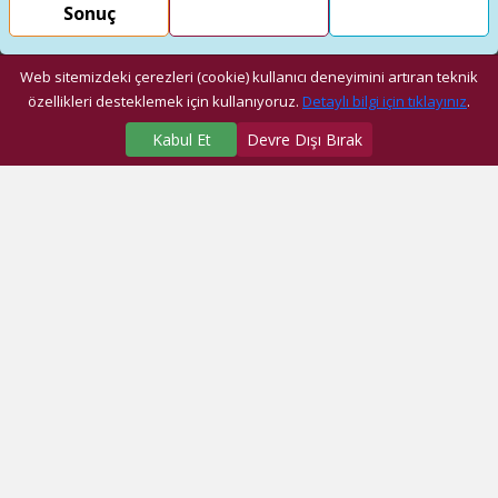
Sonuç
Web sitemizdeki çerezleri (cookie) kullanıcı deneyimini artıran teknik
özellikleri desteklemek için kullanıyoruz.
Detaylı bilgi için tıklayınız
.
Kabul Et
Devre Dışı Bırak
SAĞLIK MERKEZLERİMİZ
Üniversite Hastanesi
Dragos Hastanesi
Ağız ve Diş Sağlığı Araştırma ve Uygulama Merkezi
Fatih Ek Hizmet Binası
Eyüp Ek Hizmet Binası
Dragos Diş