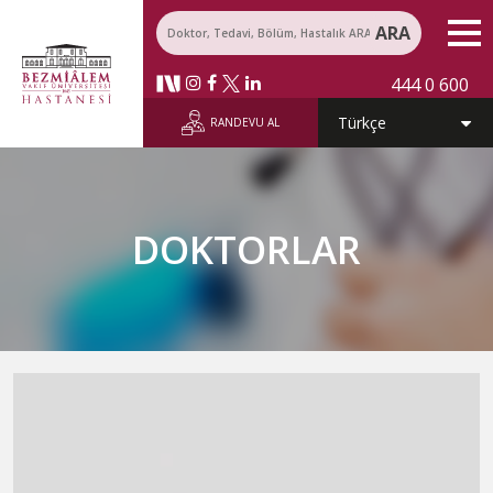
ARA
444 0 600
RANDEVU AL
DOKTORLAR