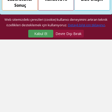
Sonuç
Web sitemizdeki çerezleri (cookie) kullanıcı deneyimini artıran teknik
özellikleri desteklemek için kullanıyoruz.
Detaylı bilgi için tıklayınız
.
Kabul Et
Devre Dışı Bırak
SAĞLIK MERKEZLERİMİZ
Üniversite Hastanesi
Dragos Hastanesi
Ağız ve Diş Sağlığı Araştırma ve Uygulama Merkezi
Fatih Ek Hizmet Binası
Eyüp Ek Hizmet Binası
Dragos Diş