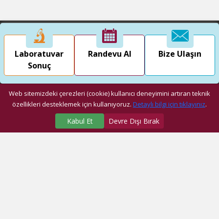
Laboratuvar
Randevu Al
Bize Ulaşın
Sonuç
Web sitemizdeki çerezleri (cookie) kullanıcı deneyimini artıran teknik
özellikleri desteklemek için kullanıyoruz.
Detaylı bilgi için tıklayınız
.
Kabul Et
Devre Dışı Bırak
SAĞLIK MERKEZLERİMİZ
Üniversite Hastanesi
Dragos Hastanesi