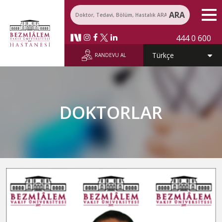
ARA
444 0 600
RANDEVU AL
DOKTORLAR