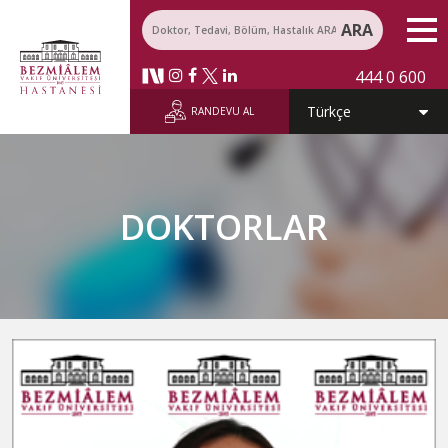
ARA
444 0 600
RANDEVU AL
DOKTORLAR