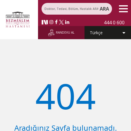
ARA
444 0 600
RANDEVU AL
40​4
​Aradığınız Sayfa bulunamadı.