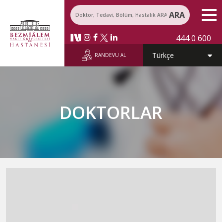
ARA
444 0 600
RANDEVU AL
DOKTORLAR