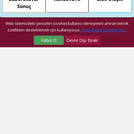
Sonuç
Web sitemizdeki çerezleri (cookie) kullanıcı deneyimini artıran teknik
özellikleri desteklemek için kullanıyoruz.
Detaylı bilgi için tıklayınız
.
Kabul Et
Devre Dışı Bırak
SAĞLIK MERKEZLERİMİZ
Üniversite Hastanesi
Dragos Hastanesi
Ağız ve Diş Sağlığı Araştırma ve Uygulama Merkezi
Fatih Ek Hizmet Binası
Eyüp Ek Hizmet Binası
Dragos Diş