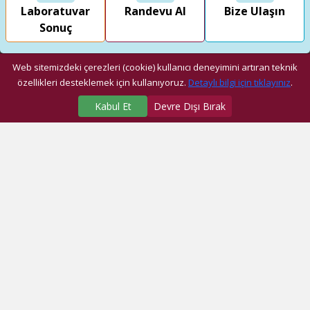
Laboratuvar
Randevu Al
Bize Ulaşın
Sonuç
Web sitemizdeki çerezleri (cookie) kullanıcı deneyimini artıran teknik
özellikleri desteklemek için kullanıyoruz.
Detaylı bilgi için tıklayınız
.
Kabul Et
Devre Dışı Bırak
SAĞLIK MERKEZLERİMİZ
Üniversite Hastanesi
Dragos Hastanesi
Ağız ve Diş Sağlığı Araştırma ve Uygulama Merkezi
Fatih Ek Hizmet Binası
Eyüp Ek Hizmet Binası
Dragos Diş