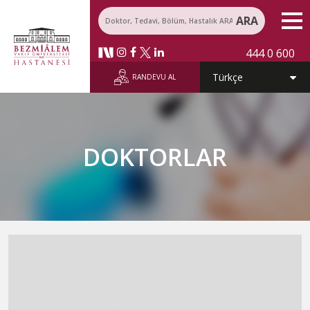
ARA
444 0 600
RANDEVU AL
DOKTORLAR