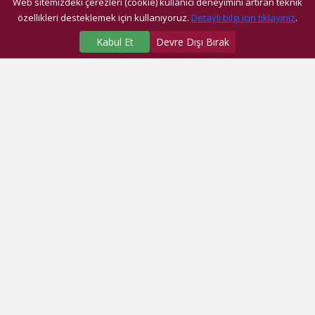
Web sitemizdeki çerezleri (cookie) kullanıcı deneyimini artıran teknik
özellikleri desteklemek için kullanıyoruz.
Detaylı bilgi için tıklayınız
.
Kabul Et
Devre Dışı Bırak
SAĞLIK MERKEZLERİMİZ
Üniversite Hastanesi
Dragos Hastanesi
Ağız ve Diş Sağlığı Araştırma ve Uygulama Merkezi
Fatih Ek Hizmet Binası
Eyüp Ek Hizmet Binası
Dragos Diş
Eyüp Diş
Fatih Diş