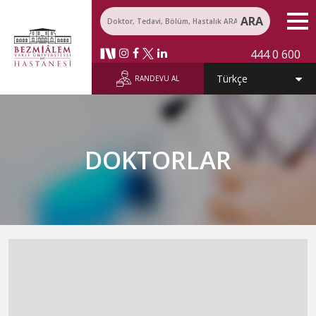
ARA
444 0 600
RANDEVU AL
DOKTORLAR