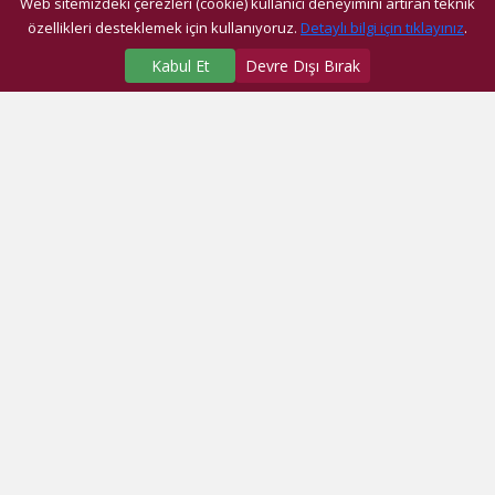
Web sitemizdeki çerezleri (cookie) kullanıcı deneyimini artıran teknik
özellikleri desteklemek için kullanıyoruz.
Detaylı bilgi için tıklayınız
.
Kabul Et
Devre Dışı Bırak
SAĞLIK MERKEZLERİMİZ
Üniversite Hastanesi
Dragos Hastanesi
Ağız ve Diş Sağlığı Araştırma ve Uygulama Merkezi
Fatih Ek Hizmet Binası
Eyüp Ek Hizmet Binası
Dragos Diş
Eyüp Diş
Fatih Diş