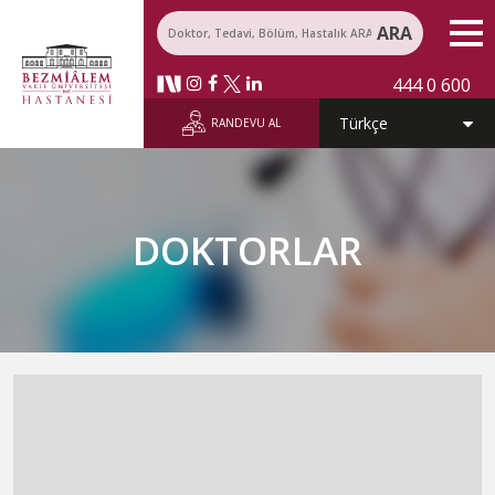
ARA
444 0 600
RANDEVU AL
DOKTORLAR