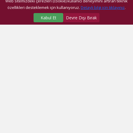
Web sitemizdeki çerezleri (cookie) kullanıcı deneyimini artıran teknik
özellikleri desteklemek için kullanıyoruz.
Detaylı bilgi için tıklayınız
.
Kabul Et
Devre Dışı Bırak
SAĞLIK MERKEZLERİMİZ
Üniversite Hastanesi
Dragos Hastanesi
Ağız ve Diş Sağlığı Araştırma ve Uygulama Merkezi
Fatih Ek Hizmet Binası
Eyüp Ek Hizmet Binası
Dragos Diş
Eyüp Diş
Fatih Diş