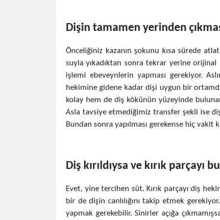
Dişin tamamen yerinden çıkma
Önceliğiniz kazanın şokunu kısa sürede atl
suyla yıkadıktan sonra tekrar yerine orijina
işlemi ebeveynlerin yapması gerekiyor. Aslın
hekimine gidene kadar dişi uygun bir ortamda
kolay hem de diş kökünün yüzeyinde bulunan h
Asla tavsiye etmediğimiz transfer şekli ise d
Bundan sonra yapılması gerekense hiç vakit k
Diş kırıldıysa ve kırık parçayı 
Evet, yine tercihen süt. Kırık parçayı diş hekim
bir de dişin canlılığını takip etmek gerekiy
yapmak gerekebilir. Sinirler açığa çıkmamış