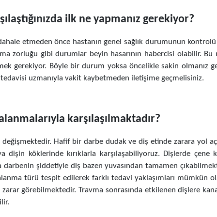
şılaştığınızda ilk ne yapmanız gerekiyor?
ahale etmeden önce hastanın genel sağlık durumunun kontrolü ha
 zorluğu gibi durumlar beyin hasarının habercisi olabilir. Bu n
 gerekiyor. Böyle bir durum yoksa öncelikle sakin olmanız gere
l tedavisi uzmanıyla vakit kaybetmeden iletişime geçmelisiniz.
ralanmalarıyla karşılaşılmaktadır?
değişmektedir. Hafif bir darbe dudak ve diş etinde zarara yol açab
a dişin köklerinde kırıklarla karşılaşabiliyoruz. Dişlerde çe
tta darbenin şiddetiyle diş bazen yuvasından tamamen çıkabilmekt
ralanma türü tespit edilerek farklı tedavi yaklaşımları mümkün o
ri zarar görebilmektedir. Travma sonrasında etkilenen dişlere kan
lir.