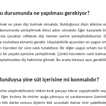
sı durumunda ne yapılması gerekiyor?
atmak ve çıkan dişi bulmak olmalıdır. Bulduğunuz dişin köküne
l konumunda yerleştirmek ikinci adım olmalıdır. Eğer kazazede b
da çocuklar refleksle dişi hemen yerine yerleştirebiliyorlar. D
 muhafaza etmeniz gerekir. Ulaşılabilirlik açısından en uygun 
ücreleri bir süre canlı tutabiliyor. Bir diğer uygun ortam ise tü
işi bir peçete içerisine yerleştirmek. Çünkü hücrelerin canlı kalm
aybetmeden diş hekimine gitmek. Bu arada tetanoz aşısı gereklili
bulunduysa yine süt içerisine mi konmalıdır?
ine ulaştırabilirseniz hekim kırık parçayı tekrar yapıştırabilir veya
or. Eğer kırılma ile sinirler açığa çıkmışsa ve yaralanmanın üzer
sa bile darbe sonucu dişlerin kök ucundaki damar sinir paketind