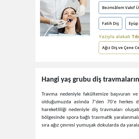
Bezmiâlem Vakıf Ün
Fatih Diş
Eyüp 
Yazıyla alakalı
Tıb
Ağız Diş ve Çene C
​Hangi yaş grubu diş travmaları
Travma nedeniyle fakültemize başvuran ve E
olduğumuzda aslında 7'den 70'e herkes diş
hareketliliği nedeniyle diş travmaları oluşa
bölgesinde spora bağlı travmatik yaralanmalar 
sıra ağız çevresi yumuşak dokularda da yaral