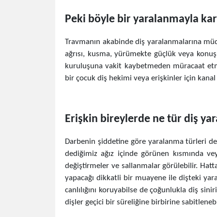
Peki böyle bir yaralanmayla kar
Travmanın akabinde diş yaralanmalarına müd
ağrısı, kusma, yürümekte güçlük veya konuşma
kuruluşuna vakit kaybetmeden müracaat etmek
bir çocuk diş hekimi veya erişkinler için kana
Erişkin bireylerde ne tür diş ya
Darbenin şiddetine göre yaralanma türleri de 
dediğimiz ağız içinde görünen kısmında vey
değiştirmeler ve sallanmalar görülebilir. Ha
yapacağı dikkatli bir muayene ile dişteki ya
canlılığını koruyabilse de çoğunlukla diş sini
dişler geçici bir süreliğine birbirine sabitlenebi