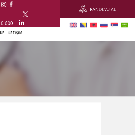
RANDEVU AL
 0 600
-UP
İLETİŞİM