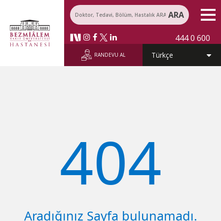
ARA
444 0 600
RANDEVU AL
40​4
​Aradığınız Sayfa bulunamadı.