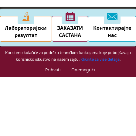
Лабораторијски
ЗАКАЗАТИ
Контактирајте
резултат
САСТАНА
нас
Koristimo kolačiće za podršku tehničkim funkcijama koje poboljšavaju
korisničko iskustvo na našem sajtu.
Kliknite za više detalja
.
Prihvati
Onemogući
Naši domovi zdravlja
Univerzitetska bolnica
Stomatološka bolnica
Dragos bolnica