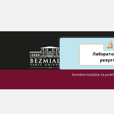
Naši d
Лаборато
резул
Univerz
Stomat
Koristimo kolačiće za podr
Dragos 
Dodatn
Fatih
Dodatn
Eyup