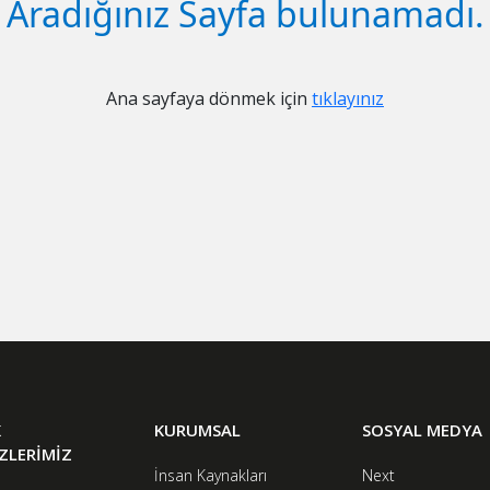
​Aradığınız Sayfa bulunamadı.
Ana sayfaya dönmek için
tıklayınız
K
KURUMSAL
SOSYAL MEDYA
ZLERİMİZ
İnsan Kaynakları
Next