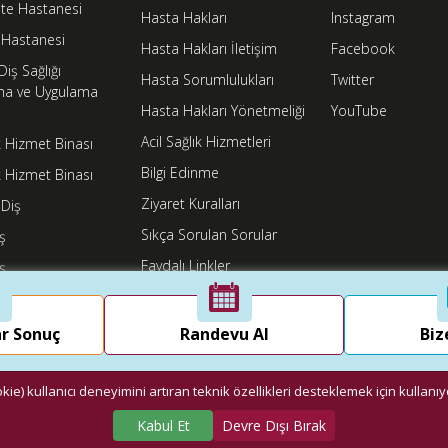
ite Hastanesi
Hasta Hakları
Instagram
 Hastanesi
Hasta Hakları İletişim
Facebook
Diş Sağlığı
Hasta Sorumlulukları
Twitter
ma ve Uygulama
Hasta Hakları Yönetmeliği
YouTube
i
Acil Sağlık Hizmetleri
k Hizmet Binası
Bilgi Edinme
 Hizmet Binası
Ziyaret Kuralları
Diş
Sıkça Sorulan Sorular
ş
Faydalı Linkler
ş
KVKK
KVKK İhlal Bildirme Formu
r Sonuç
Randevu Al
Biz
©2026
Bezmialem Vakıf Üniversitesi
- Tüm Hakları Saklıdır.
ie) kullanıcı deneyimini artıran teknik özellikleri desteklemek için kullanı
Kabul Et
Devre Dışı Bırak