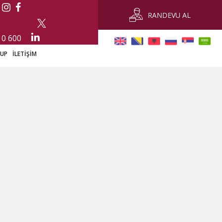
RANDEVU AL
 0 600
-UP
İLETİŞİM