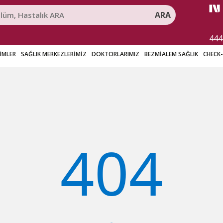
ARA
444
RİMLER
SAĞLIK MERKEZLERİMİZ
DOKTORLARIMIZ
BEZMİALEM SAĞLIK
CHECK
40​4