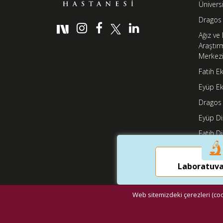
Ünivers
Dragos
Ağız ve 
Araştır
Merkez
Fatih E
Eyüp Ek
Dragos 
Eyüp Di
Fatih Di
Laboratuva
Web sitemizdeki çerezleri (cook