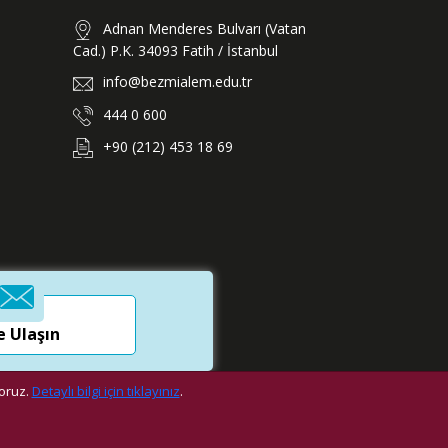
Adnan Menderes Bulvarı (Vatan
Cad.) P.K. 34093 Fatih / İstanbul
info@bezmialem.edu.tr
444 0 600
+90 (212) 453 18 69
e Ulaşın
yoruz.
Detaylı bilgi için tıklayınız
.