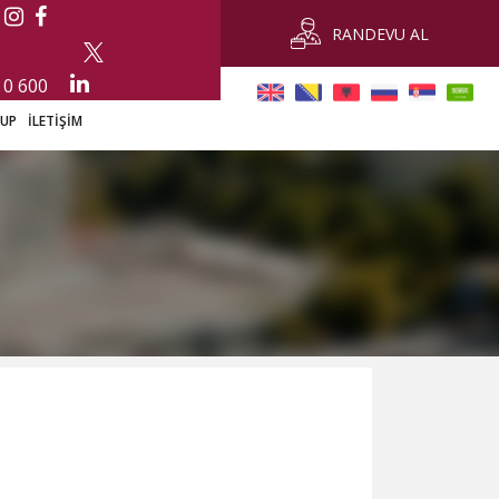
RANDEVU AL
 0 600
-UP
İLETİŞİM