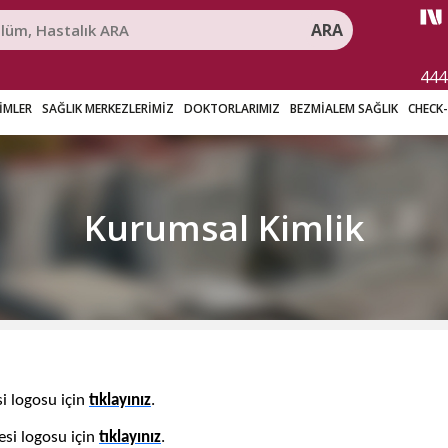
ARA
444
RİMLER
SAĞLIK MERKEZLERİMİZ
DOKTORLARIMIZ
BEZMİALEM SAĞLIK
CHECK
Kurumsal Kimlik
i logosu için
tıklayınız
.​
esi logosu için
tıklayınız
.​