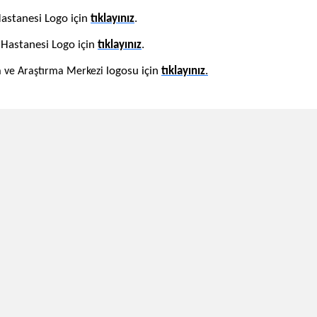
astanesi Logo için
tı​​​klayınız
.
s Hastanesi Logo
için
tıklay​ınız
.
logosu için
tıklayınız
.​
a ve Araştırma Merkezi