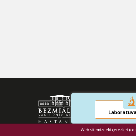
SAĞLI
MERKE
Laboratuva
Ünivers
Web sitemizdeki çerezleri (cook
Dragos