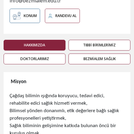
info@bezmialem.edu.tr
KONUM
RANDEVU AL
HAKKIMIZDA
TIBBİ BİRİMLERİMİZ
DOKTORLARIMIZ
BEZMİALEM SAĞLIK
Misyon
Çağdaş bilimin ışığında koruyucu, tedavi edici,
rehabilite edici sağlık hizmeti vermek,
Bilimsel yönden donanımlı, etik değerlere bağlı sağlık
profesyonelleri yetiştirmek,
Sağlık biliminin gelişimine katkıda bulunan öncü bir
kuruluş olmak,