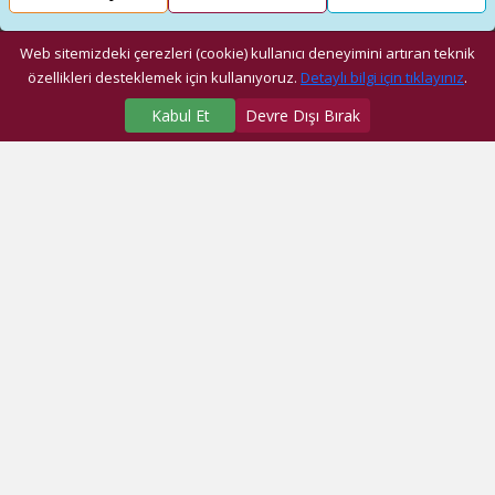
Web sitemizdeki çerezleri (cookie) kullanıcı deneyimini artıran teknik
özellikleri desteklemek için kullanıyoruz.
Detaylı bilgi için tıklayınız
.
Kabul Et
Devre Dışı Bırak
SAĞLIK MERKEZLERİMİZ
Üniversite Hastanesi
Dragos Hastanesi
Ağız ve Diş Sağlığı Araştırma ve Uygulama Merkezi
Fatih Ek Hizmet Binası
Eyüp Ek Hizmet Binası
Dragos Diş
Eyüp Diş