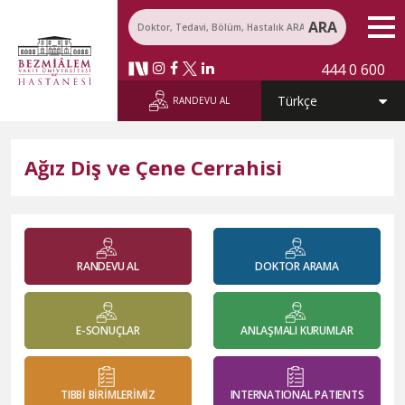
ARA
444 0 600
RANDEVU AL
Ağız Diş ve Çene Cerrahisi
RANDEVU AL
DOKTOR ARAMA
E-SONUÇLAR
ANLAŞMALI KURUMLAR
TIBBİ BİRİMLERİMİZ
INTERNATIONAL PATIENTS