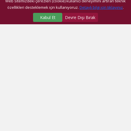
Web sitemizdeki çerezleri (cookie) kullanıcı deneyimini artıran teknik
özellikleri desteklemek için kullanıyoruz.
Detaylı bilgi için tıklayınız
.
Kabul Et
Devre Dışı Bırak
SAĞLIK MERKEZLERİMİZ
Üniversite Hastanesi
Dragos Hastanesi
Ağız ve Diş Sağlığı Araştırma ve Uygulama Merkezi
Fatih Ek Hizmet Binası
Eyüp Ek Hizmet Binası
Dragos Diş
Eyüp Diş
Fatih Diş