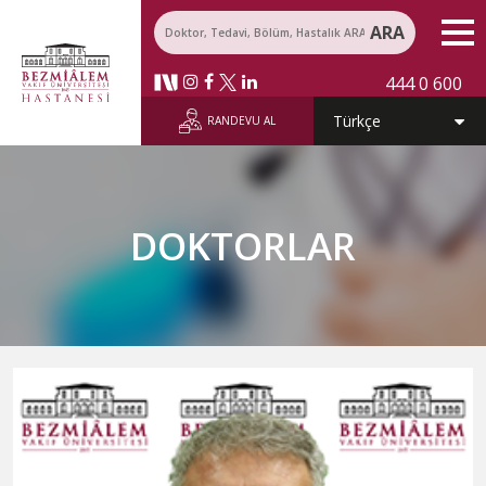
ARA
444 0 600
RANDEVU AL
DOKTORLAR