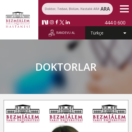
ARA
444 0 600
RANDEVU AL
DOKTORLAR