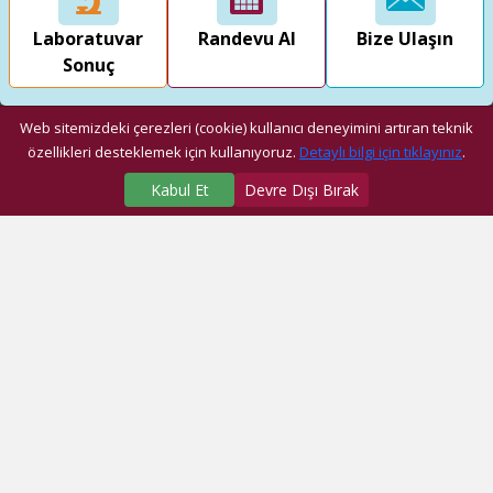
Laboratuvar
Randevu Al
Bize Ulaşın
Sonuç
Web sitemizdeki çerezleri (cookie) kullanıcı deneyimini artıran teknik
özellikleri desteklemek için kullanıyoruz.
Detaylı bilgi için tıklayınız
.
Kabul Et
Devre Dışı Bırak
SAĞLIK MERKEZLERİMİZ
Üniversite Hastanesi
Dragos Hastanesi
Ağız ve Diş Sağlığı Araştırma ve Uygulama Merkezi
Fatih Ek Hizmet Binası
Eyüp Ek Hizmet Binası